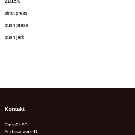
21/15/9
strict press
push press
push jerk
Kontakt
CrossFit SG
Am Eisenwerk 41